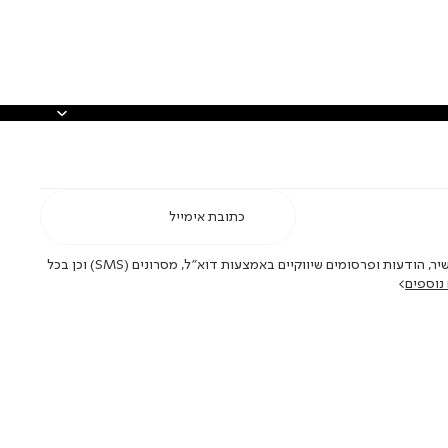
אני מאשר/ת ומסכימ/ה לקבלת דיוור ישיר, הודעות ופרסומים שיווקיים באמצעות דוא"ל, מסרונים (SMS) וכן בכל
נוספים
>