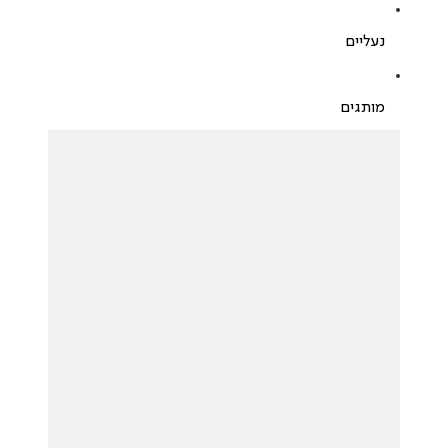
נעליים
מותגים
לכל המותגים
NIKE
JORDAN
NAMES
FILA
UGG
REPLAY
NAUTICA
PUMA