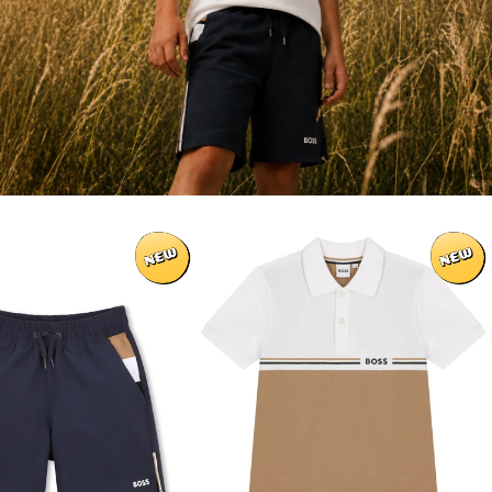
חולצת
מכנסי
צווארון
שורט
BOSS
BOSS
לוגו
פסי
קטן
צבע
בצד
צדדיים
לתינוקות