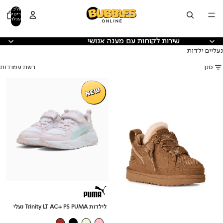
דלג לתוכן
סה"כ
פריטים
בעגלה:
0
שירות לקוחות עם מענה אנושי
שירות לקוחות עם מענה אנושי
נעליים ילדות
סנן
רשת עמודות
לילדות
לילדות
Trinity
CHE
LT
Lowmel
AC+
UGG
מגפי
PS
PUMA
נעלי
לילדות Trinity LT AC+ PS PUMA נעלי