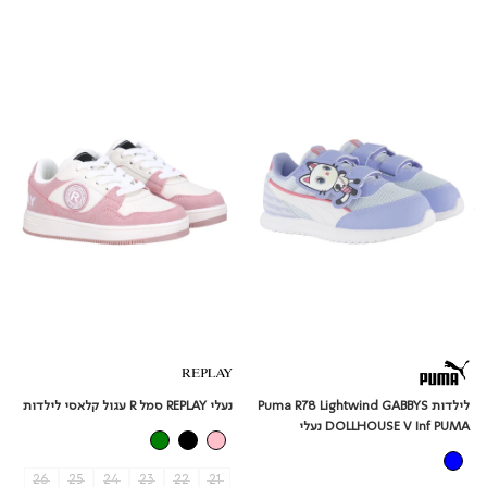
לילדות
נעלי
REPLAY
Puma
R78
סמל
R
Lightwind
GABBYS
עגול
DOLLHOUSE
קלאסי
V
לילדות
Inf
PUMA
נעלי
נעלי REPLAY סמל R עגול קלאסי לילדות
לילדות Puma R78 Lightwind GABBYS
DOLLHOUSE V Inf PUMA נעלי
26
25
24
23
22
21