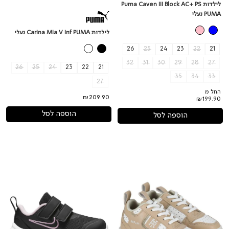
לילדות Puma Caven III Block AC+ PS
PUMA נעלי
לילדות Carina Mia V Inf PUMA נעלי
26
25
24
23
22
21
32
31
30
29
28
27
26
25
24
23
22
21
35
34
33
27
החל מ
₪209.90
₪199.90
הוספה לסל
הוספה לסל
נעלי
נעלי
סניקרס
NIKE
STAR
REPLAY
בעיצוב
RUNNER
ייחודי
3
יוניסקס
לילדות