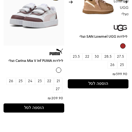
Mia
Lowmel
V
UGG
נעלי
Inf
PUMA
נעלי
לילדות SAN Lowmel UGG נעלי
23.5
22
30
28.5
27.5
לילדות Carina Mia V Inf PUMA נעלי
26
25
₪399.90
26
25
24
23
22
21
הוספה לסל
27
₪209.90
הוספה לסל
נעלי
נעלי
NIKE
W