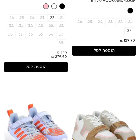
HOOK-AND-LOOP לילדות
26
25
24
23
22
21
26
25
24
23
22
21
32
31
30
29
28
27
27
38
37
36
35
34
33
₪129.90
39
הוספה לסל
החל מ
₪279.90
הוספה לסל
נעלי
נעלי
ADIDAS
ROBERTO
FORTARUN
VINO
לוגו
2.0
בצד
MOANA
לילדות
לילדות