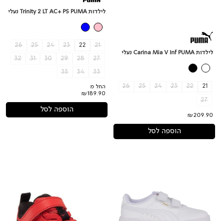
לילדות Trinity 2 LT AC+ PS PUMA נעלי
26
25
24
23
22
21
לילדות Carina Mia V Inf PUMA נעלי
32
31
30
29
28
27
35
34
33
26
25
24
23
22
21
החל מ
₪189.90
27
הוספה לסל
₪209.90
הוספה לסל
לילדות
נעלי
NIKE
Carina
REVOLUTION
3.0
6
V
PS
לילדות
PUMA