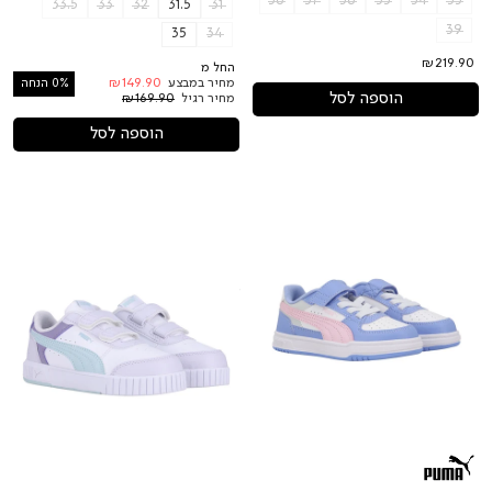
38
37
36
35
34
33
33.5
33
32
31.5
31
39
35
34
₪219.90
החל מ
מחיר במבצע
₪149.90
0% הנחה
הוספה לסל
מחיר רגיל
₪169.90
הוספה לסל
לילדות
לילדות
Carina
Puma
Mia
Caven
V
III
Inf
Block
PUMA
AC+
PS
נעלי
PUMA
נעלי