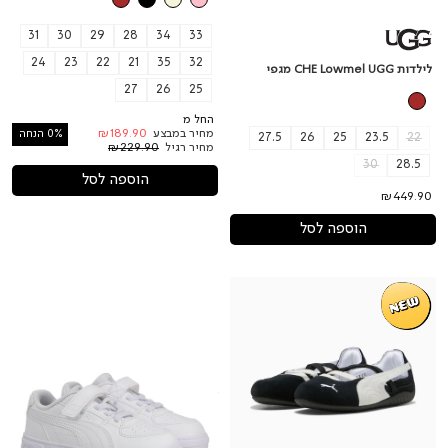
31
30
29
28
34
33
24
23
22
21
35
32
לילדות CHE Lowmel UGG מגפי
27
26
25
החל מ
מחיר במבצע
₪189.90
0% הנחה
27.5
26
25
23.5
22
מחיר רגיל
₪229.90
30
28.5
הוספה לסל
₪449.90
הוספה לסל
לילדות
לילדות
Puma
Speedcat
Caven
Ballet
III
SD
AC+
PS
Inf
PUMA
נעלי
PUMA
בובה
נעלי