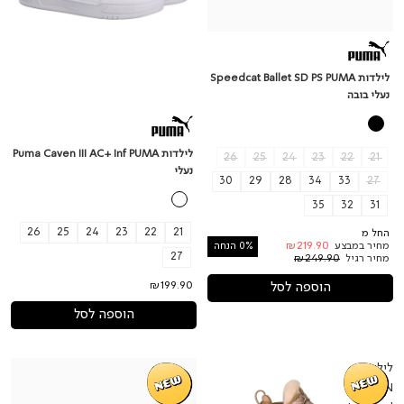
לילדות Speedcat Ballet SD PS PUMA
נעלי בובה
לילדות Puma Caven III AC+ Inf PUMA
26
25
24
23
22
21
נעלי
30
29
28
34
33
27
35
32
31
26
25
24
23
22
21
החל מ
מחיר במבצע
₪219.90
0% הנחה
27
מחיר רגיל
₪249.90
₪199.90
הוספה לסל
הוספה לסל
לילדות
לילדות
Carina
SAN