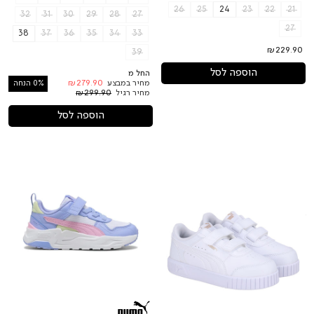
26
25
24
23
22
21
32
31
30
29
28
27
27
38
37
36
35
34
33
₪229.90
39
הוספה לסל
החל מ
מחיר במבצע
₪279.90
0% הנחה
מחיר רגיל
₪299.90
הוספה לסל
לילדות
לילדות
Trinity
Carina
2
Mia
LT
V
AC+
Inf
PS
PUMA
נעלי
PUMA
נעלי