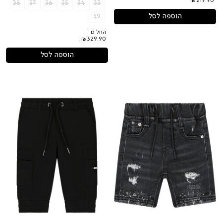
₪219.90
38
37
36
35
34
33
הוספה לסל
39
החל מ
₪329.90
הוספה לסל
מכנסי
מכנסי
ברמודה
דגמ"ח
ג'ינס
ORO
ORO
כיסים
גומי
בצד
במותן
לתינוקות
לתינוקות