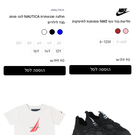
חולצה מכופתרת NAUTICA לוגו מותג
חליפת בגד גוף NIKE ממותגת לתינוקות
בצד לילדים
6-12M
0-6M
10Y
8Y
6Y
4Y
2Y
16Y
14Y
12Y
₪139.90
₪199.90
הוספה לסל
הוספה לסל
נעלי
חולצת
גרב
טישירט
NAUTICA
PIERRE
CARDIN
הדפס
ממותגת
באמצע
בצד
לילדים
לילדים