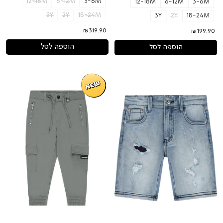
12-18M
6-12M
3-6M
12-18M
6-12M
3-6M
3Y
2Y
18-24M
3Y
2Y
18-24M
₪319.90
₪199.90
הוספה לסל
הוספה לסל
מכנסי
מכנסי
ברמודה
דגמ"ח
ג'ינס
CRAISER
ORO
כיסים
משופשפים
בצדדים
לילדים
לילדים