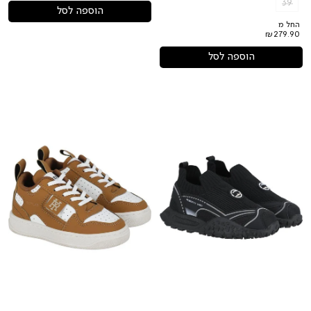
39
הוספה לסל
החל מ
₪279.90
הוספה לסל
נעלי
נעלי
גרב
סניקרס
REPLAY
ROBERTO
VINO
בעיצוב
בעיצוב
ייחודי
אלגנטי
יוניסקס
לילדים