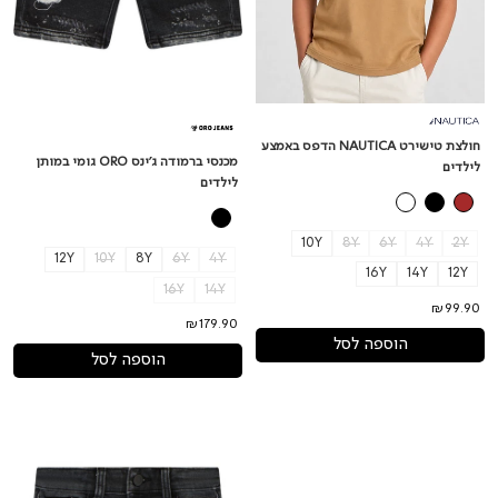
חולצת טישירט NAUTICA הדפס באמצע
מכנסי ברמודה ג'ינס ORO גומי במותן
לילדים
לילדים
10Y
8Y
6Y
4Y
2Y
12Y
10Y
8Y
6Y
4Y
16Y
14Y
12Y
16Y
14Y
₪99.90
₪179.90
הוספה לסל
הוספה לסל
נעלי
מכנסי
סניקרס
ברמודה
REPLAY
ג'ינס