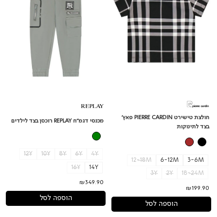
בצד
לילדים
לתינוקות
חולצת טישירט PIERRE CARDIN פאץ'
מכנסי דגמ"ח REPLAY רוכסן בצד לילדים
בצד לתינוקות
12Y
10Y
8Y
6Y
4Y
12-18M
6-12M
3-6M
16Y
14Y
3Y
2Y
18-24M
₪349.90
₪199.90
הוספה לסל
הוספה לסל