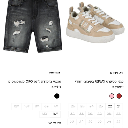
בעיצוב
ORO
ייחודי
משופשפים
יוניסקס
לילדים
נעלי סניקרס REPLAY בעיצוב ייחודי
מכנסי ברמודה ג'ינס ORO משופשפים
יוניסקס
לילדים
26
25
24
23
22
21
12Y
10Y
8Y
6Y
4Y
32
31
30
29
28
27
16Y
14Y
38
37
36
35
34
33
₪179.90