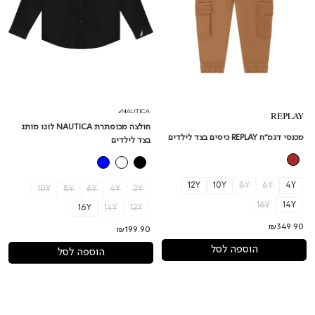
חולצה מכופתרת NAUTICA לוגו מותג
מכנסי דגמ"ח REPLAY כיסים בצד לילדים
בצד לילדים
12Y
10Y
8Y
6Y
4Y
10Y
8Y
6Y
4Y
2Y
16Y
14Y
16Y
14Y
12Y
₪349.90
₪199.90
הוספה לסל
הוספה לסל
מכנסי
נעלי
ברמודה
גרב