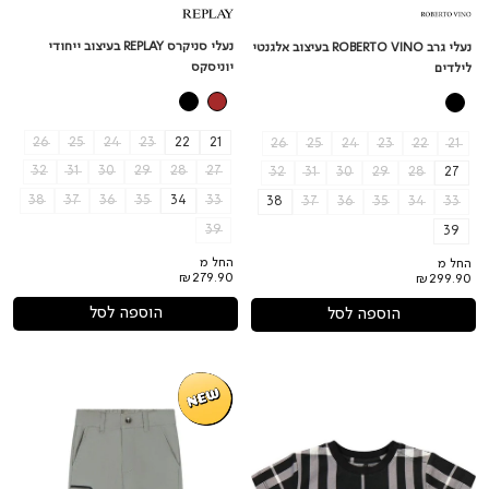
נעלי סניקרס REPLAY בעיצוב ייחודי
נעלי גרב ROBERTO VINO בעיצוב אלגנטי
יוניסקס
לילדים
26
25
24
23
22
21
26
25
24
23
22
21
32
31
30
29
28
27
32
31
30
29
28
27
38
37
36
35
34
33
38
37
36
35
34
33
39
39
החל מ
החל מ
₪279.90
₪299.90
הוספה לסל
הוספה לסל
חולצת
מכנסי
טישירט
דגמ"ח
REPLAY
PIERRE
CARDIN
רוכסן
פאץ'
בצד