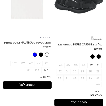
חולצת טישירט NAUTICA הדפס באמצע
נעלי גרב PIERRE CARDIN ממותגת בצד
לילדים
לילדים
10Y
8Y
6Y
4Y
2Y
26
25
24
23
22
21
16Y
14Y
12Y
32
31
30
29
28
27
₪119.90
38
37
36
35
34
33
39
הוספה לסל
החל מ
₪329.90
הוספה לסל