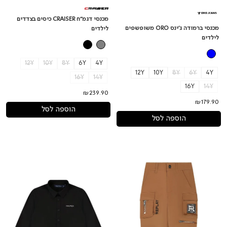
מכנסי דגמ"ח CRAISER כיסים בצדדים
מכנסי ברמודה ג'ינס ORO משופשפים
לילדים
לילדים
12Y
10Y
8Y
6Y
4Y
12Y
10Y
8Y
6Y
4Y
16Y
14Y
16Y
14Y
₪239.90
₪179.90
הוספה לסל
הוספה לסל
מכנסי
חולצה
דגמ"ח
מכופתרת
NAUTICA
REPLAY
כיסים
לוגו
בצד
מותג
לילדים
בצד
לילדים