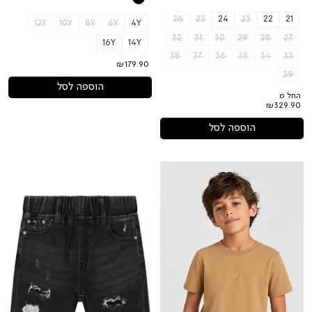
26
25
24
23
22
21
12Y
10Y
8Y
6Y
4Y
32
31
30
29
28
27
16Y
14Y
38
37
36
35
34
33
₪179.90
39
הוספה לסל
החל מ
₪329.90
הוספה לסל
חולצת
מכנסי
טישירט
ברמודה
NAUTICA
ג'ינס
הדפס
ORO
באמצע
גומי
לילדים
במותן
לילדים