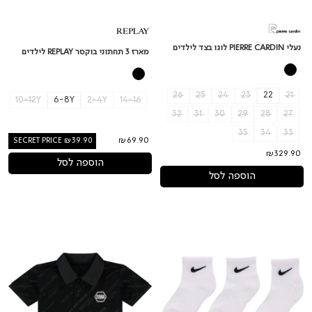
נעלי PIERRE CARDIN לוגו בצד לילדים
מארז 3 תחתוני בוקסר REPLAY לילדים
26
25
24
23
22
21
10-12Y
6-8Y
2-4Y
14-16
32
31
30
29
28
27
35
34
33
₪69.90
SECRET PRICE ₪39.90
₪329.90
הוספה לסל
הוספה לסל
שלושה
חולצת
זוגות
צווארון
גרבי
PIERRE
קרסול
CARDIN
NIKE
לוגו
בייסיק
בצד
לילדים
לתינוקות