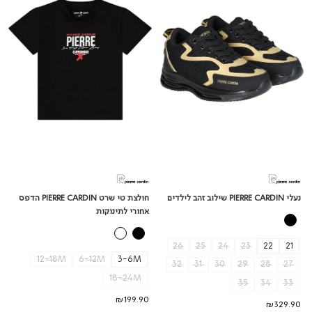
שילוב
PIERRE
זהב
CARDIN
לילדים
הדפס
אחורי
לתינוקות
נעלי PIERRE CARDIN שילוב זהב לילדים
חולצת טי שרט PIERRE CARDIN הדפס
אחורי לתינוקות
26
25
24
23
22
21
12-18M
6-12M
3-6M
32
31
30
29
28
27
18-24M
35
34
33
₪199.90
₪329.90