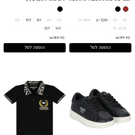
12Y
10Y
8Y
6Y
4Y
12-18M
6-12M
3Y
2Y
16Y
14Y
18-24M
₪189.90
₪199.90
הוספה לסל
הוספה לסל
נעלי
חולצת
W
צווארון
PIERRE
JEANS
סוליה
CARDIN
גבוהה
לוגו
לילדות
מעוטר
לתינוקות