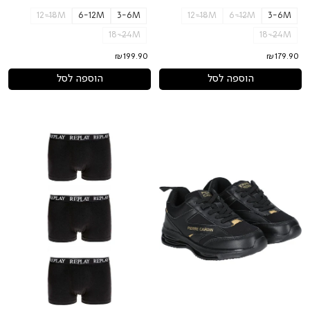
12-18M
6-12M
3-6M
12-18M
6-12M
3-6M
18-24M
18-24M
₪199.90
₪179.90
הוספה לסל
הוספה לסל
נעלי
מארז
3
PIERRE
CARDIN
תחתוני
לוגו
בוקסר
בצד
REPLAY
לילדים
לילדים