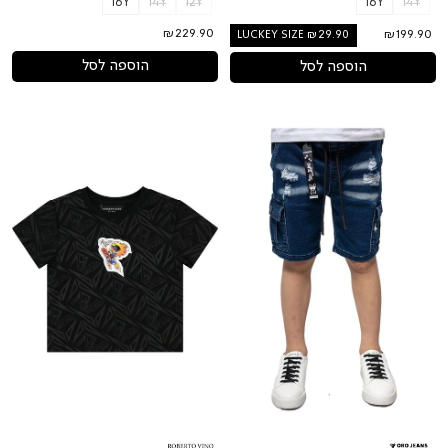
16Y
14Y
12Y
16Y
14Y
₪229.90
₪199.90
LUCKEY SIZE ₪29.90
הוספה לסל
הוספה לסל
מכנסי
חולצת
ג'ינס
טי
ORO
שרט
קצרים
ROBERTO
כיסים
VINO
בצדדים
ילד
לילדים
טס
באוויר
לתינוקות