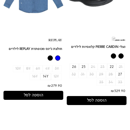
נעלי PIERRE CARDIN קלאסיות לילדים
חולצת ג'ינס מכופתרת REPLAY לילדים
26
25
24
23
22
21
10Y
8Y
6Y
4Y
3Y
32
31
30
29
28
27
16Y
14Y
12Y
35
34
33
₪279.90
₪329.90
הוספה לסל
הוספה לסל
נעלי
חולצת
PIERRE
צווארון