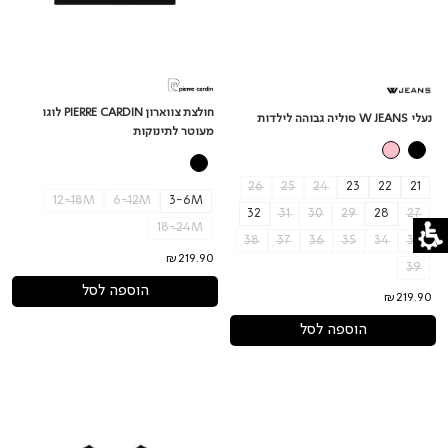
חולצת צווארון PIERRE CARDIN לוגו
נעלי W JEANS סוליה גבוהה לילדות
מעוטר לתינוקות
26
25
24
23
22
21
12-18M
6-12M
3-6M
32
31
30
29
28
27
18-24M
38
37
36
35
34
33
₪219.90
39
הוספה לסל
₪219.90
הוספה לסל
נעלי
חולצת
PIERRE
טי
CARDIN
שרט