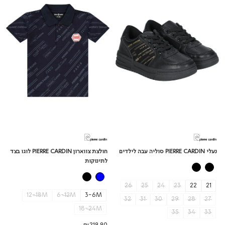
PIERRE
CARDIN
סוליה
CARDIN
עבה
לוגו
לילדים
בצד
לתינוקות
נעלי PIERRE CARDIN סוליה עבה לילדים
חולצת צווארון PIERRE CARDIN לוגו בצד
לתינוקות
26
25
24
23
22
21
12-18M
6-12M
3-6M
32
31
30
29
28
27
18-24M
35
34
33
₪219.90