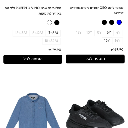
מכנסי ג'ינס ORO קצרים כיסים בצדדים
חולצת טי שרט ROBERTO VINO ילד טס
לילדים
באוויר לתינוקות
12Y
10Y
8Y
6Y
4Y
12-18M
6-12M
3-6M
16Y
14Y
18-24M
₪169.90
₪179.90
הוספה לסל
הוספה לסל
נעלי
חולצת
PIERRE
ג'ינס
CARDIN
מכופתרת
קלאסיות
REPLAY
לילדים
לילדים