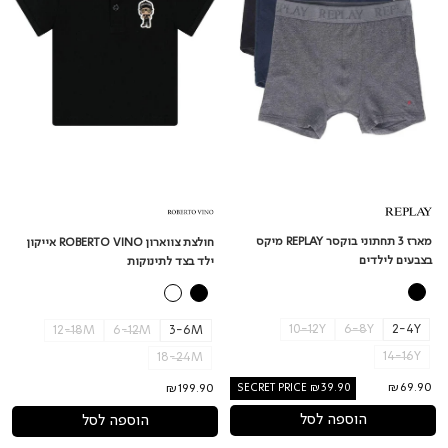
מיקס
ילד
בצבעים
בצד
לילדים
לתינוקות
מארז 3 תחתוני בוקסר REPLAY מיקס
חולצת צווארון ROBERTO VINO אייקון
בצבעים לילדים
ילד בצד לתינוקות
10-12Y
6-8Y
2-4Y
12-18M
6-12M
3-6M
14-16Y
18-24M
₪69.90
SECRET PRICE ₪39.90
₪199.90
הוספה לסל
הוספה לסל