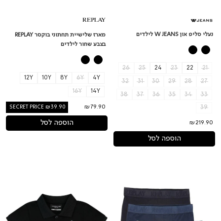
נעלי סליפ און W JEANS לילדים
מארז שלישיית תחתוני בוקסר REPLAY
בצבע שחור לילדים
26
25
24
23
22
21
12Y
10Y
8Y
6Y
4Y
32
31
30
29
28
27
16Y
14Y
38
37
36
35
34
33
₪79.90
SECRET PRICE ₪39.90
39
הוספה לסל
₪219.90
הוספה לסל
מארז
חולצת
3
צווארון
תחתוני
ROBERTO
בוקסר
VINO
REPLAY
אייקון