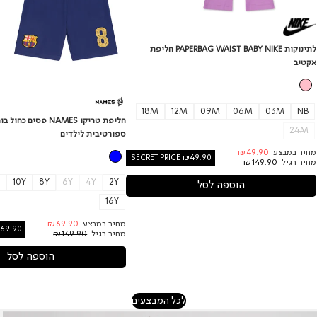
לתינוקות PAPERBAG WAIST BABY NIKE חליפת
אקטיב
18M
12M
09M
06M
03M
NB
חליפת טריקו NAMES פסים
24M
ספורטיבית לילדים
מחיר במבצע
₪49.90
SECRET PRICE ₪49.90
מחיר רגיל
₪149.90
10Y
8Y
6Y
4Y
2Y
הוספה לסל
16Y
מחיר במבצע
₪69.90
₪69.90
מחיר רגיל
₪149.90
הוספה לסל
לכל המבצעים