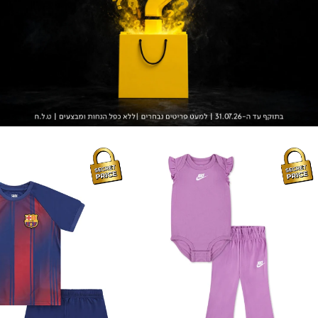
לתינוקות
חליפת
PAPERBAG
טריקו
NAMES
WAIST
BABY
פסים
NIKE
כחול
חליפת
בורדו
אקטיב
וגרפיקה
ספורטיבית
לילדים